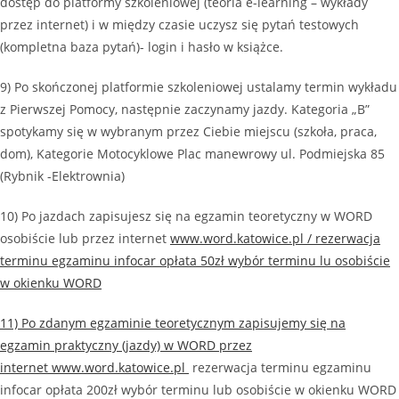
dostęp do platformy szkoleniowej (teoria e-learning – wykłady
przez internet) i w między czasie uczysz się pytań testowych
(kompletna baza pytań)- login i hasło w książce.
9) Po skończonej platformie szkoleniowej ustalamy termin wykładu
z Pierwszej Pomocy, następnie zaczynamy jazdy. Kategoria „B”
spotykamy się w wybranym przez Ciebie miejscu (szkoła, praca,
dom), Kategorie Motocyklowe Plac manewrowy ul. Podmiejska 85
(Rybnik -Elektrownia)
10) Po jazdach zapisujesz się na egzamin teoretyczny w WORD
osobiście lub przez internet
www.word.katowice.pl
/ rezerwacja
terminu egzaminu infocar opłata 50zł wybór terminu lu osobiście
w okienku WORD
11) Po zdanym egzaminie teoretycznym zapisujemy się na
egzamin praktyczny (jazdy) w WORD przez
internet
www.word.katowice.pl
rezerwacja terminu egzaminu
infocar opłata 200zł wybór terminu lub osobiście w okienku WORD